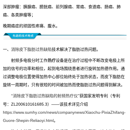
深部肿瘤：胰腺癌、膀胱癌、前列腺癌、胃癌、食道癌、肠癌、肺
癌、各类肿瘤等；
晚期癌症的顽固性疼痛、腹水。
一、
消除皮下脂肪过热缺陷
技术解决了脂肪过热问题。
射频多电极分时工作
热疗
设备是在治疗过程中不断改变电极上所
加的信号的功率和相位，起到电场围绕患者进行旋转加热德作用。通
过调整电极位置使得加热中心部位始终处于加热状态，而皮下脂肪在
旋转一周期时，只有很短的时间被加热而使脂肪过热问题得到解决。
消除皮下脂肪过热缺陷的射频热疗仪
获国家发明专利（专利
“
”
号：ZL200610161685.3）——该技术详见介绍
https://www.sumhy.com/news/companynews/Xiaochu-PixiaZhifang-
Guore-Shepin-Reliaoyi.html
。