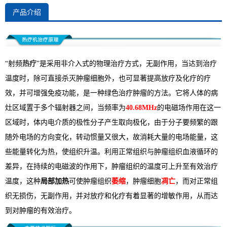
产品介绍
热疗
“射频
”是采用非介入式的物理治疗方式，无副作用，当达到治疗
温度时，除可直接杀灭肿瘤细胞外，也可显著提高放疗及化疗的疗
效，并可增强免疫功能，是一种绿色治疗肿瘤的方法。它将人体的病
灶区域置于多个辐射器之间，当频率为
40.68MHz
的电磁场作用在这一
区域时，体内电介质的极性分子产生取向极化，由于分子要频繁的跟
随外电场的方向变化，转动惯量又很大，故消耗大量的电场能量，这
些能量转化为热，使组织升温。利用正常组织与肿瘤组织血液循环的
差异，在持续的电磁波的作用下，肿瘤组织的温度可上升至有效治疗
温度，这种
局部加热
可使肿瘤组织
萎缩
，肿瘤细胞
凋亡
，而对正常组
织无损伤，无副作用，并对放疗和化疗有着显著的增敏作用，从而达
到对肿瘤的有效治疗。