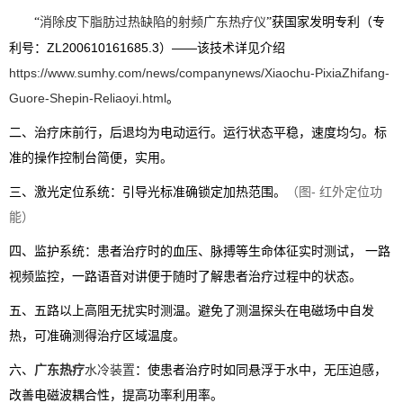
消除皮下脂肪过热缺陷的射频广东热疗仪
获国家发明专利（专
“
”
利号：ZL200610161685.3）——该技术详见介绍
https://www.sumhy.com/news/companynews/Xiaochu-PixiaZhifang-
Guore-Shepin-Reliaoyi.html
。
二、治疗床前行，后退均为电动运行。运行状态平稳，速度均匀。标
准的操作控制台简便，实用。
三、激光定位系统：引导光标准确锁定加热范围。
（图- 红外定位功
能）
四、监护系统：患者治疗时的血压、脉搏等生命体征实时测试， 一路
视频监控，一路语音对讲便于随时了解患者治疗过程中的状态。
五、五路以上高阻无扰实时测温。
避免了测温探头在电磁场中自发
热，可准确测得治疗区域温度。
六、
广东热疗
水冷装置
：
使患者治疗时如同悬浮于水中，无压迫感，
改善电磁波耦合性，提高功率利用率。