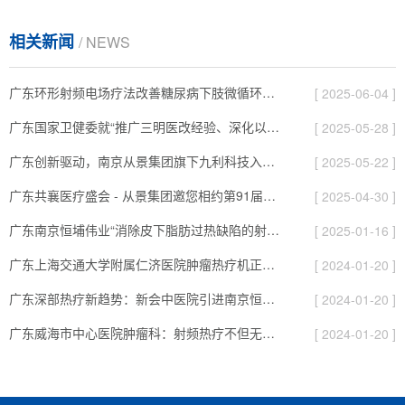
相关新闻
/ NEWS
广东环形射频电场疗法改善糖尿病下肢微循环障碍，新研究结果在欧洲ESM年会壁报展出！
[ 2025-06-04 ]
广东国家卫健委就“推广三明医改经验、深化以公益性为导向的公立医院改革”有关情况举行新闻发布会（文字实录）
[ 2025-05-28 ]
广东创新驱动，南京从景集团旗下九利科技入选2025年南京市“瞪羚企业”！
[ 2025-05-22 ]
广东共襄医疗盛会 - 从景集团邀您相约第91届CMEF！
[ 2025-04-30 ]
广东南京恒埔伟业“消除皮下脂肪过热缺陷的射频热疗仪”获国家发明专利证书
[ 2025-01-16 ]
广东上海交通大学附属仁济医院肿瘤热疗机正式启用
[ 2024-01-20 ]
广东深部热疗新趋势：新会中医院引进南京恒埔射频热疗机
[ 2024-01-20 ]
广东威海市中心医院肿瘤科：射频热疗不但无创还无痛
[ 2024-01-20 ]