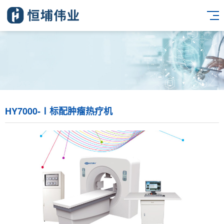
HY7000-Ⅰ标配肿瘤热疗机