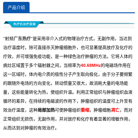
产品介绍
广东热疗
是采用非介入式的物理治疗方式，无副作用，当达到
“射频
”
治疗温度时，除可直接杀灭肿瘤细胞外，也可显著提高放疗及化疗的
疗效，并可增强免疫功能，是一种绿色治疗肿瘤的方法。它将人体的
病灶区域置于多个辐射器之间，当频率为
40.68MHz
的电磁场作用在
这一区域时，体内电介质的极性分子产生取向极化，由于分子要频繁
的跟随外电场的方向变化，转动惯量又很大，故消耗大量的电场能
量，这些能量转化为热，使组织升温。利用正常组织与肿瘤组织血液
循环的差异，在持续的电磁波的作用下，肿瘤组织的温度可上升至有
效治疗温度，这种
局部加热
可使肿瘤组织
萎缩
，肿瘤细胞
凋亡
，而对
正常组织无损伤，无副作用，并对放疗和化疗有着显著的增敏作用，
从而达到对肿瘤的有效治疗。